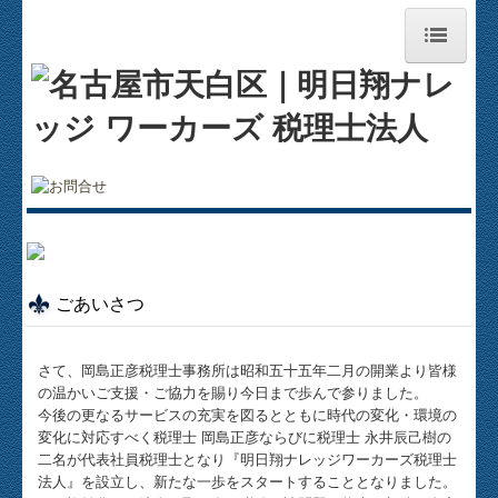
ホーム
明日翔ナレッジワーカーズ税理士法人
事務所紹介
お知らせ
経営理念
ごあいさつ
交通案内
さて、岡島正彦税理士事務所は昭和五十五年二月の開業より皆様
の温かいご支援・ご協力を賜り今日まで歩んで参りました。
セミナー案内
今後の更なるサービスの充実を図るとともに時代の変化・環境の
変化に対応すべく税理士 岡島正彦ならびに税理士 永井辰己樹の
二名が代表社員税理士となり『明日翔ナレッジワーカーズ税理士
料金について
法人』を設立し、新たな一歩をスタートすることとなりました。