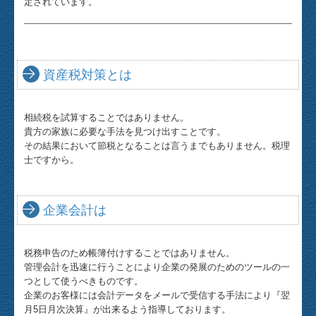
特設コーナー
定されています。
創作折紙
陶芸にチャレンジ
資産税対策とは
私、ロザリアンなんです
相続税を試算することではありません。
貴方の家族に必要な手法を見つけ出すことです。
『切り絵』迄展示
その結果において節税となることは言うまでもありません。税理
士ですから。
新 ＮＥＷＳ ＆ ＴＯＰＩＣＳ
企業の経営革新・再生
企業会計は
令和5年度税制改正大綱 抄
税務申告のため帳簿付けすることではありません。
管理会計を迅速に行うことにより企業の発展のためのツールの一
お問合せ
つとして使うべきものです。
企業のお客様には会計データをメールで受信する手法により『翌
月5日月次決算』が出来るよう指導しております。