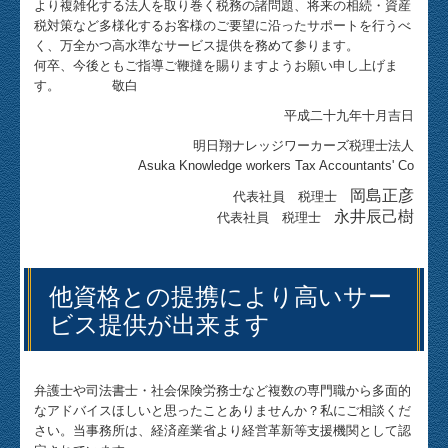
より複雑化する法人を取り巻く税務の諸問題、将来の相続・資産
業務案内
税対策など多様化するお客様のご要望に沿ったサポートを行うべ
く、万全かつ高水準なサービス提供を務めて参ります。
経営革新等支援機関とは
何卒、今後ともご指導ご鞭撻を賜りますようお願い申し上げま
す。 敬白
お役立ち情報
平成二十九年十月吉日
明日翔ナレッジワーカーズ税理士法人
経営者お役立ち情報
Asuka Knowledge workers Tax Accountants' Co
岡島正彦
代表社員 税理士
補助金・助成金・融資情報
永井辰己樹
代表社員 税理士
関与先向け融資商品ご紹介
他資格との提携により高いサー
経営改善オンデマンド講座
ビス提供が出来ます
マイナンバー制度対応
弁護士や司法書士・社会保険労務士など複数の専門職から多面的
リンク集
なアドバイスほしいと思ったことありませんか？私にご相談くだ
さい。当事務所は、経済産業省より経営革新等支援機関として認