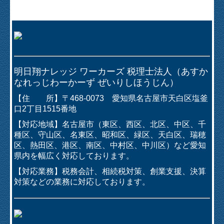
特設コーナー
創作折紙
陶芸にチャレンジ
明日翔ナレッジ ワーカーズ 税理士法人（あすか
私、ロザリアンなんです
なれっじわーかーず ぜいりしほうじん）
『切り絵』迄展示
【住 所】〒468-0073 愛知県名古屋市天白区塩釜
口2丁目1515番地
新 ＮＥＷＳ ＆ ＴＯＰＩＣＳ
【対応地域】名古屋市（東区、西区、北区、中区、千
種区、守山区、名東区、昭和区、緑区、天白区、瑞穂
企業の経営革新・再生
区、熱田区、港区、南区、中村区、中川区）など愛知
県内を幅広く対応しております。
令和5年度税制改正大綱 抄
【対応業務】税務会計、相続税対策、創業支援、決算
対策などの業務に対応しております。
お問合せ