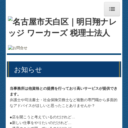
ホーム
明日翔ナレッジワーカーズ税理士法人
事務所紹介
お知らせ
お知らせ
経営理念
当事務所は他資格との提携を行っており高いサービスが提供でき
交通案内
ます。
弁護士や司法書士・社会保険労務士など複数の専門職から多面的
セミナー案内
なアドバイスがほしいと思ったことありませんか？
●店を開こうと考えているのだけれど…
料金について
●新しい仕事をやりたいのだけれど…