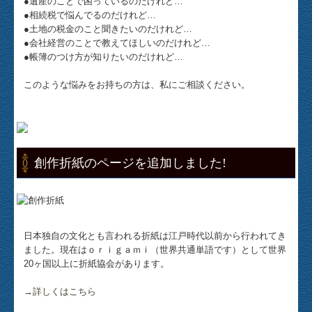
●遺産のことで困っているのだけれど…
業務案内
●相続税で悩んでるのだけれど…
●土地の税金のこと聞きたいのだけれど…
●会社経営のことで教えてほしいのだけれど…
経営革新等支援機関とは
●帳簿のつけ方が知りたいのだけれど…
お役立ち情報
このような悩みをお持ちの方は、私にご相談ください。
経営者お役立ち情報
補助金・助成金・融資情報
創作折紙のページを追加しました!
関与先向け融資商品ご紹介
経営改善オンデマンド講座
日本独自の文化とも言われる折紙は江戸時代以前から行われてき
マイナンバー制度対応
ました。現在はｏｒｉｇａｍｉ（世界共通単語です）として世界
20ヶ国以上に折紙協会があります。
リンク集
→詳しくはこちら